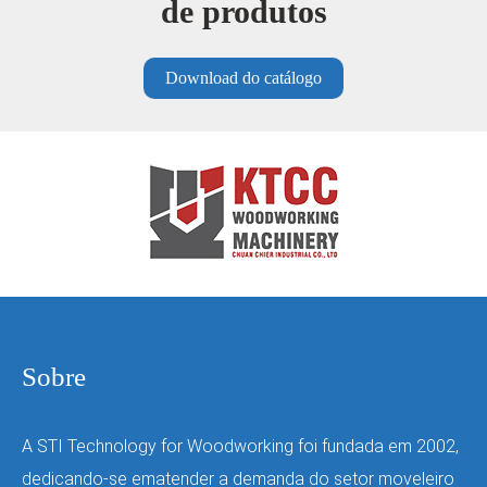
de produtos
Download do catálogo
Pre
Nex
viou
t
s
Sobre
A STI Technology for Woodworking foi fundada em 2002,
dedicando-se ematender a demanda do setor moveleiro