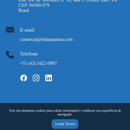
CEP: 84500-079
Brasil
E-mail
comercial@stimaquinas.com
Telefone
+55 (42) 3422-6987‬
Este site armazena cookies para coletar informações e melhorar sua experiência de
navegação.
STI Máquinas - Todos os direitos reservados.
Aceitar Termos
Desenvolvido por: