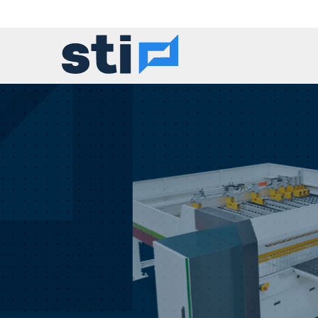
Sec
A