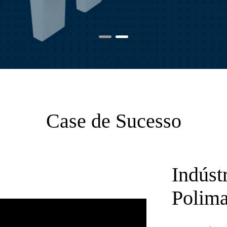
1
2
Case de Sucesso
Indúst
Polim