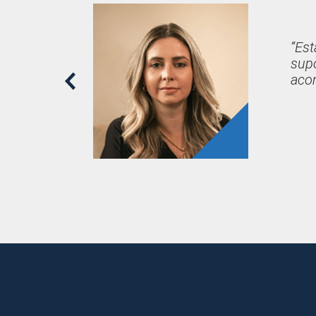
“Es
supo
aco
Pre
viou
s