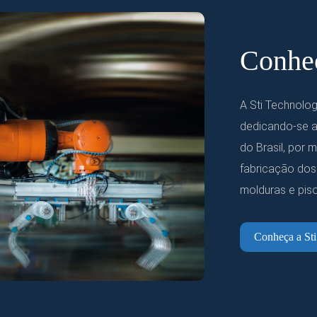
Conheç
A Sti Technol
dedicando-se a
do Brasil, por 
fabricação dos
molduras e piso
Conheça a Sti