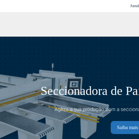
Atend
cionadora de Painéis · Nan
gilize a sua produção com a seccionadora de painéis da Nanxin
Saiba mais