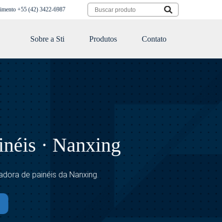
imento
+55 (42) 3422-6987‬
Sobre a Sti
Produtos
Contato
xing
g.