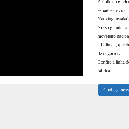
A Poliman é refe
seriados de cozi
Nanxing instalada
Nossa grande sat
moveleiro naciona
a Poliman, que d
de negócios.
Confira a linha 
fábrica!
Conheça noss