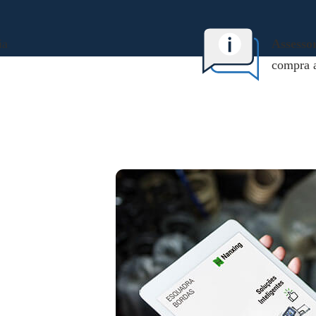
ia
Assesso
compra a