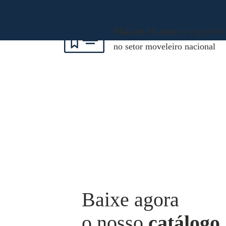
Mais de 15 anos
de experiênc
no setor moveleiro nacional
Baixe agora
o nosso
catálogo